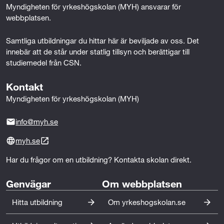
k
n
Myndigheten för yrkeshögskolan (MYH) ansvarar för 
webbplatsen.
Kursen Hållbara evenemang omfattar 40 YH-poäng
och ges på distans, halvfart och är CSN-berättigad.
Samtliga utbildningar du hittar här är beviljade av oss. Det 
innebär att de står under statlig tillsyn och berättigar till 
studiemedel från CSN.
Kontakt
Myndigheten för yrkeshögskolan (MYH)
info@myh.se
myh.se
Har du frågor om en utbildning? Kontakta skolan direkt.
Genvägar
Om webbplatsen
Hitta utbildning
Om yrkeshogskolan.se