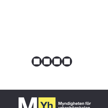
Här hittar du kontaktuppgifter till sko
Omfattning och längd:
Är bosatt i Danmark, Finland, Isl
6 månader heltid
utbildning.
Typ av yrkeserfarenhet:
Genom svensk eller utländsk utbi
YH Akademin AB
Yrkeserfarenhet genom praktiskt arbet
Webbplats
yh.se
omständighet har förutsättningar
E-post
hej@yh.se
Telefon
0770110099
Mer om behörighet
Dela
Facebook
Twitter
LinkedIn
Email