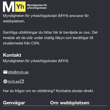
o
e
d
funktioner. Till skillnad från en vanlig dator är de
o
r
I
utvecklade för en specifik uppgift och måste ofta vara
k
n
både snabba, tillförlitliga och energieffektiva. Du
Myndigheten för yrkeshögskolan (MYH) ansvarar för 
använder redan embedded-system varje dag, men
webbplatsen.
ofta utan att tänka på det.
Samtliga utbildningar du hittar här är beviljade av oss. Det 
innebär att de står under statlig tillsyn och berättigar till 
Exempel är:
studiemedel från CSN.
• Elbilar
• Smarta klockor
Kontakt
• Robotgräsklippare
Myndigheten för yrkeshögskolan (MYH)
• Industrirobotar
• Medicinteknisk utrustning
info@myh.se
• Smarta lås
• Sensorer och IoT-enheter
myh.se
Har du frågor om en utbildning? Kontakta skolan direkt.
Efter avslutad utbildning:
Kunskaper inom Embedded Systems efterfrågas inom
Genvägar
Om webbplatsen
många olika branscher.