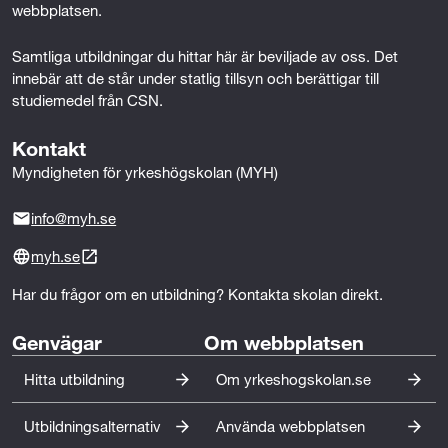
t
webbplatsen.
Med säkerhets- och säkerhetsskyddsrelaterat arbete
r
avses även erfarenhet inom områden såsom
Samtliga utbildningar du hittar här är beviljade av oss. Det 
personalsäkerhet, fysisk säkerhet och/eller
innebär att de står under statlig tillsyn och berättigar till 
a
informationssäkerhet. Erfarenheten kan vara förvärvad
studiemedel från CSN.
inom såväl offentlig som privat verksamhet.
t
Kontakt
i
Myndigheten för yrkeshögskolan (MYH)
o
info@myh.se
n
myh.se
o
Har du frågor om en utbildning? Kontakta skolan direkt.
c
Genvägar
Om webbplatsen
h
Hitta utbildning
Om yrkeshogskolan.se
f
ö
Utbildningsalternativ
Använda webbplatsen