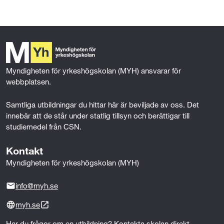
infrastruktur.
c
i
n
a
e
t
k
i
b
t
e
l
o
e
d
o
r
I
k
n
Myndigheten för yrkeshögskolan (MYH) ansvarar för 
webbplatsen.
Samtliga utbildningar du hittar här är beviljade av oss. Det 
innebär att de står under statlig tillsyn och berättigar till 
studiemedel från CSN.
Kontakt
Myndigheten för yrkeshögskolan (MYH)
info@myh.se
myh.se
Har du frågor om en utbildning? Kontakta skolan direkt.