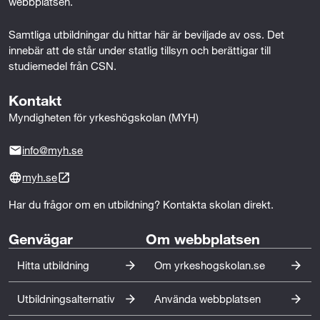
r
webbplatsen.
d
Samtliga utbildningar du hittar här är beviljade av oss. Det 
innebär att de står under statlig tillsyn och berättigar till 
s
studiemedel från CSN.
a
Kontakt
m
Myndigheten för yrkeshögskolan (MYH)
t
info@myh.se
s
myh.se
o
Har du frågor om en utbildning? Kontakta skolan direkt.
c
Genvägar
Om webbplatsen
i
Hitta utbildning
Om yrkeshogskolan.se
a
l
Utbildningsalternativ
Använda webbplatsen