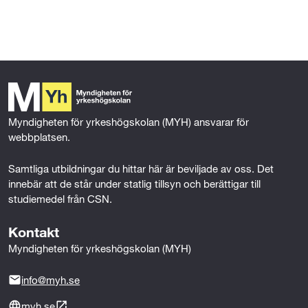
l
l
Myndigheten för yrkeshögskolan (MYH) ansvarar för 
webbplatsen.
Samtliga utbildningar du hittar här är beviljade av oss. Det 
innebär att de står under statlig tillsyn och berättigar till 
studiemedel från CSN.
Kontakt
Myndigheten för yrkeshögskolan (MYH)
info@myh.se
myh.se