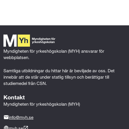
l
l
Myndigheten för yrkeshögskolan (MYH) ansvarar för 
webbplatsen.
Samtliga utbildningar du hittar här är beviljade av oss. Det 
innebär att de står under statlig tillsyn och berättigar till 
studiemedel från CSN.
Kontakt
Myndigheten för yrkeshögskolan (MYH)
info@myh.se
myh.se