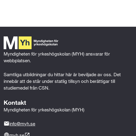
l
l
Myndigheten för yrkeshögskolan (MYH) ansvarar för 
webbplatsen.
Samtliga utbildningar du hittar här är beviljade av oss. Det 
innebär att de står under statlig tillsyn och berättigar till 
studiemedel från CSN.
Kontakt
Myndigheten för yrkeshögskolan (MYH)
info@myh.se
myh.se