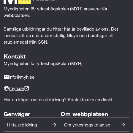
r
k
n
Myndigheten för yrkeshögskolan (MYH) ansvarar för 
k
webbplatsen.
n
Samtliga utbildningar du hittar här är beviljade av oss. Det 
innebär att de står under statlig tillsyn och berättigar till 
i
studiemedel från CSN.
n
Kontakt
g
Myndigheten för yrkeshögskolan (MYH)
info@myh.se
myh.se
Har du frågor om en utbildning? Kontakta skolan direkt.
Genvägar
Om webbplatsen
Hitta utbildning
Om yrkeshogskolan.se