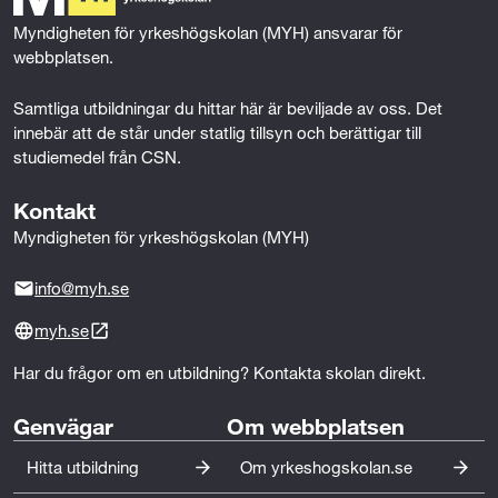
t
k
n
Myndigheten för yrkeshögskolan (MYH) ansvarar för 
Målgruppen utgörs av yrkesverksamma som idag
e
webbplatsen.
arbetar heltid och som antingen redan verkar inom
Learning & Development och behöver fördjupa och
Samtliga utbildningar du hittar här är beviljade av oss. Det 
strukturera sin kompetens, eller har fått ett utökat
innebär att de står under statlig tillsyn och berättigar till 
ansvar för lärande och kompetensutveckling och
studiemedel från CSN.
behöver kompletterande yrkeskompetens inom
området.
Kontakt
Myndigheten för yrkeshögskolan (MYH)
info@myh.se
myh.se
Har du frågor om en utbildning? Kontakta skolan direkt.
Genvägar
Om webbplatsen
Hitta utbildning
Om yrkeshogskolan.se