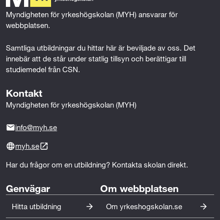
r
k
n
Myndigheten för yrkeshögskolan (MYH) ansvarar för 
k
webbplatsen.
n
Samtliga utbildningar du hittar här är beviljade av oss. Det 
innebär att de står under statlig tillsyn och berättigar till 
i
studiemedel från CSN.
n
Kontakt
g
Myndigheten för yrkeshögskolan (MYH)
info@myh.se
myh.se
Har du frågor om en utbildning? Kontakta skolan direkt.
Genvägar
Om webbplatsen
Hitta utbildning
Om yrkeshogskolan.se