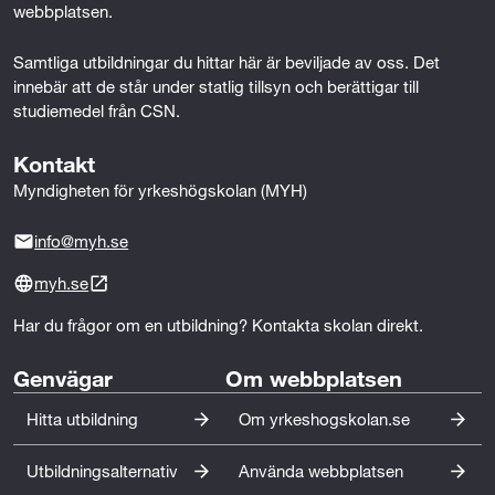
t
webbplatsen.
r
Samtliga utbildningar du hittar här är beviljade av oss. Det 
innebär att de står under statlig tillsyn och berättigar till 
a
studiemedel från CSN.
t
Kontakt
i
Myndigheten för yrkeshögskolan (MYH)
o
info@myh.se
n
myh.se
o
Har du frågor om en utbildning? Kontakta skolan direkt.
c
Genvägar
Om webbplatsen
h
Hitta utbildning
Om yrkeshogskolan.se
f
ö
Utbildningsalternativ
Använda webbplatsen