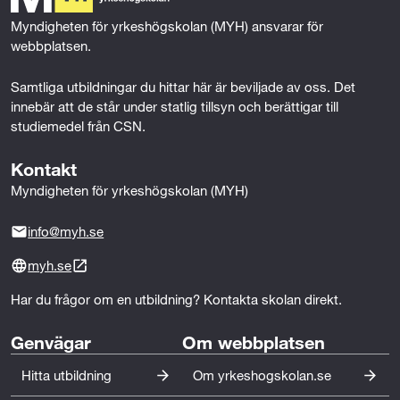
d
k
n
Myndigheten för yrkeshögskolan (MYH) ansvarar för 
e
webbplatsen.
s
Samtliga utbildningar du hittar här är beviljade av oss. Det 
innebär att de står under statlig tillsyn och berättigar till 
i
studiemedel från CSN.
g
Kontakt
n
Myndigheten för yrkeshögskolan (MYH)
info@myh.se
myh.se
Har du frågor om en utbildning? Kontakta skolan direkt.
Genvägar
Om webbplatsen
Hitta utbildning
Om yrkeshogskolan.se