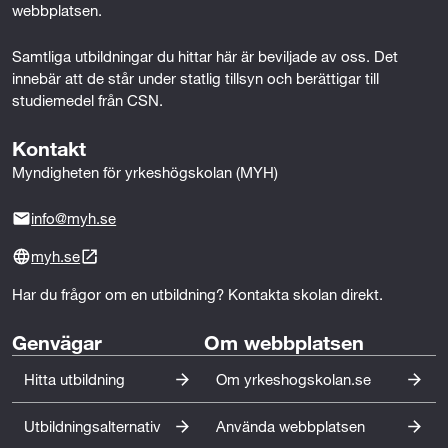
sekreterare, vårdadministratör eller motsvarande roll).
t
webbplatsen.
Längre yrkeserfarenhet på deltid motsvarande den
r
särskilda behörigheten omräknas till heltid.
Samtliga utbildningar du hittar här är beviljade av oss. Det 
innebär att de står under statlig tillsyn och berättigar till 
a
studiemedel från CSN.
t
Kontakt
i
Myndigheten för yrkeshögskolan (MYH)
o
info@myh.se
n
myh.se
o
Har du frågor om en utbildning? Kontakta skolan direkt.
c
Genvägar
Om webbplatsen
h
Hitta utbildning
Om yrkeshogskolan.se
f
ö
Utbildningsalternativ
Använda webbplatsen