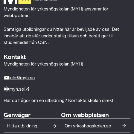
t
k
n
Myndigheten för yrkeshögskolan (MYH) ansvarar för 
r
webbplatsen.
a
Samtliga utbildningar du hittar här är beviljade av oss. Det 
innebär att de står under statlig tillsyn och berättigar till 
t
studiemedel från CSN.
i
Kontakt
o
Myndigheten för yrkeshögskolan (MYH)
n
info@myh.se
o
myh.se
c
Har du frågor om en utbildning? Kontakta skolan direkt.
h
Genvägar
Om webbplatsen
f
Hitta utbildning
Om yrkeshogskolan.se
ö