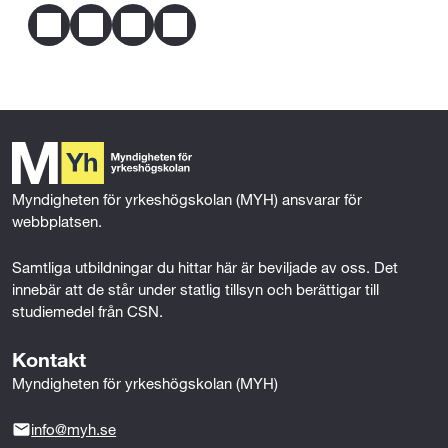
F
T
L
E
a
w
i
m
c
i
n
a
e
t
k
i
b
t
e
l
o
e
d
o
r
I
k
n
Myndigheten för yrkeshögskolan (MYH) ansvarar för 
webbplatsen.
Samtliga utbildningar du hittar här är beviljade av oss. Det 
innebär att de står under statlig tillsyn och berättigar till 
studiemedel från CSN.
Kontakt
Myndigheten för yrkeshögskolan (MYH)
info@myh.se