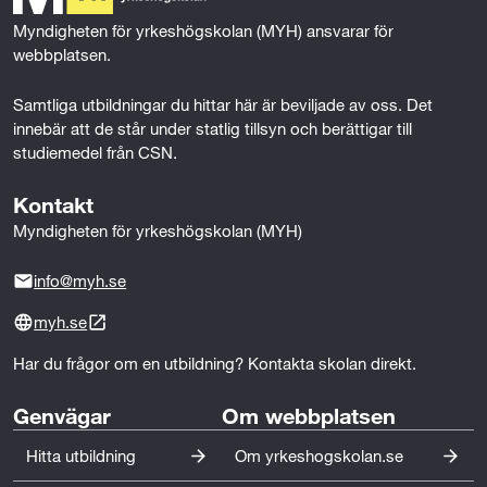
r
k
n
bränslehantering och utsläppskontroll.
Myndigheten för yrkeshögskolan (MYH) ansvarar för 
k
webbplatsen.
Miljö- och säkerhetssamordnare/tekniker med
n
erfarenhet av bränslelagring, emissionshantering och
Samtliga utbildningar du hittar här är beviljade av oss. Det 
att säkerställa att förbränningsprocesser uppfyller
innebär att de står under statlig tillsyn och berättigar till 
i
relevanta miljökrav och säkerhetsföreskrifter.
studiemedel från CSN.
n
Kontakt
Processingenjörer eller tekniker inom kemi/energi med
g
erfarenhet av att analysera och förbättra
Myndigheten för yrkeshögskolan (MYH)
förbränningsförlopp, bränslekvalitet och verkningsgrad
info@myh.se
i industriella processer.
myh.se
Konsulter och utbildare inom energi och förbränning
som vägleder företag i att optimera bränsleanvändning
Har du frågor om en utbildning? Kontakta skolan direkt.
och förbränningsteknik för högre effektivitet och
Genvägar
Om webbplatsen
minskad miljöpåverkan.
Hitta utbildning
Om yrkeshogskolan.se