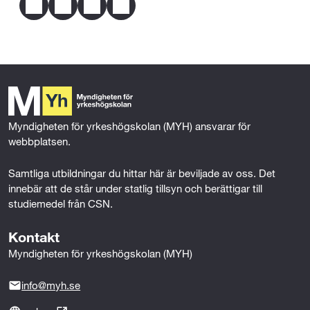
F
T
L
E
Mer om behörighet
a
w
i
m
c
i
n
a
e
t
k
i
b
t
e
l
o
e
d
o
r
I
k
n
Myndigheten för yrkeshögskolan (MYH) ansvarar för 
webbplatsen.
Samtliga utbildningar du hittar här är beviljade av oss. Det 
innebär att de står under statlig tillsyn och berättigar till 
studiemedel från CSN.
Kontakt
Myndigheten för yrkeshögskolan (MYH)
info@myh.se