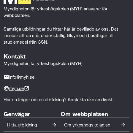
d
k
n
Myndigheten för yrkeshögskolan (MYH) ansvarar för 
e
webbplatsen.
s
Samtliga utbildningar du hittar här är beviljade av oss. Det 
innebär att de står under statlig tillsyn och berättigar till 
i
studiemedel från CSN.
g
Kontakt
n
Myndigheten för yrkeshögskolan (MYH)
info@myh.se
myh.se
Har du frågor om en utbildning? Kontakta skolan direkt.
Genvägar
Om webbplatsen
Hitta utbildning
Om yrkeshogskolan.se