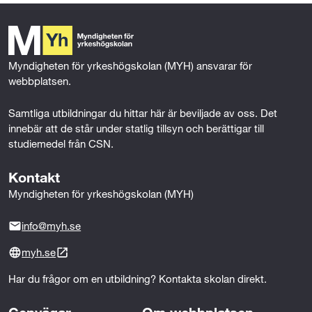
b
t
e
l
r
o
e
d
Mer om behörighet
o
r
I
k
k
n
Myndigheten för yrkeshögskolan (MYH) ansvarar för 
n
webbplatsen.
i
Samtliga utbildningar du hittar här är beviljade av oss. Det 
n
innebär att de står under statlig tillsyn och berättigar till 
studiemedel från CSN.
g
Kontakt
Myndigheten för yrkeshögskolan (MYH)
info@myh.se
myh.se
Har du frågor om en utbildning? Kontakta skolan direkt.