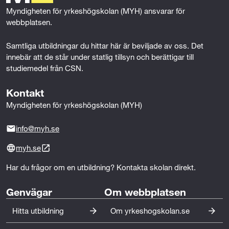
r
k
n
Myndigheten för yrkeshögskolan (MYH) ansvarar för 
d
webbplatsen.
s
Samtliga utbildningar du hittar här är beviljade av oss. Det 
innebär att de står under statlig tillsyn och berättigar till 
a
studiemedel från CSN.
m
Kontakt
t
Myndigheten för yrkeshögskolan (MYH)
s
info@myh.se
o
myh.se
c
Har du frågor om en utbildning? Kontakta skolan direkt.
i
Genvägar
Om webbplatsen
a
Hitta utbildning
Om yrkeshogskolan.se
l