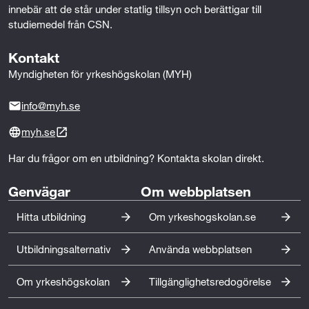
innebär att de står under statlig tillsyn och berättigar till 
r
studiemedel från CSN.
a
Kontakt
t
Myndigheten för yrkeshögskolan (MYH)
i
info@myh.se
o
myh.se
n
Har du frågor om en utbildning? Kontakta skolan direkt.
o
Genvägar
Om webbplatsen
c
Hitta utbildning
Om yrkeshogskolan.se
h
Utbildningsalternativ
Använda webbplatsen
f
ö
Om yrkeshögskolan
Tillgänglighetsredogörelse
r