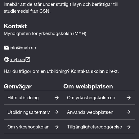
innebär att de står under statlig tillsyn och berättigar till 
r
studiemedel från CSN.
a
Kontakt
t
Myndigheten för yrkeshögskolan (MYH)
i
info@myh.se
o
myh.se
n
Har du frågor om en utbildning? Kontakta skolan direkt.
o
Genvägar
Om webbplatsen
c
Hitta utbildning
Om yrkeshogskolan.se
h
Utbildningsalternativ
Använda webbplatsen
f
ö
Om yrkeshögskolan
Tillgänglighetsredogörelse
r