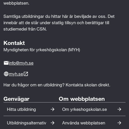
t
webbplatsen.
r
Samtliga utbildningar du hittar här är beviljade av oss. Det 
innebär att de står under statlig tillsyn och berättigar till 
a
studiemedel från CSN.
t
Kontakt
i
Myndigheten för yrkeshögskolan (MYH)
o
info@myh.se
n
myh.se
o
Har du frågor om en utbildning? Kontakta skolan direkt.
c
Genvägar
Om webbplatsen
h
Hitta utbildning
Om yrkeshogskolan.se
f
ö
Utbildningsalternativ
Använda webbplatsen