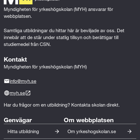
motsvarande yrkesroll.
r
k
n
Myndigheten för yrkeshögskolan (MYH) ansvarar för 
k
webbplatsen.
n
Samtliga utbildningar du hittar här är beviljade av oss. Det 
innebär att de står under statlig tillsyn och berättigar till 
i
studiemedel från CSN.
n
Kontakt
g
Myndigheten för yrkeshögskolan (MYH)
info@myh.se
myh.se
Har du frågor om en utbildning? Kontakta skolan direkt.
Genvägar
Om webbplatsen
Hitta utbildning
Om yrkeshogskolan.se