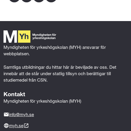
t
a
w
i
m
c
i
n
a
a
e
t
k
i
r
b
t
e
l
o
e
d
b
o
r
I
k
n
e
Myndigheten för yrkeshögskolan (MYH) ansvarar för 
webbplatsen.
t
Samtliga utbildningar du hittar här är beviljade av oss. Det 
e
innebär att de står under statlig tillsyn och berättigar till 
studiemedel från CSN.
Kontakt
Myndigheten för yrkeshögskolan (MYH)
info@myh.se
myh.se