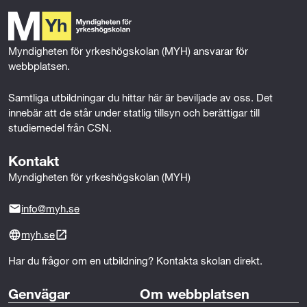
o
e
d
o
r
I
k
n
Myndigheten för yrkeshögskolan (MYH) ansvarar för 
webbplatsen.
Samtliga utbildningar du hittar här är beviljade av oss. Det 
innebär att de står under statlig tillsyn och berättigar till 
studiemedel från CSN.
Kontakt
Myndigheten för yrkeshögskolan (MYH)
info@myh.se
myh.se
Har du frågor om en utbildning? Kontakta skolan direkt.
Genvägar
Om webbplatsen