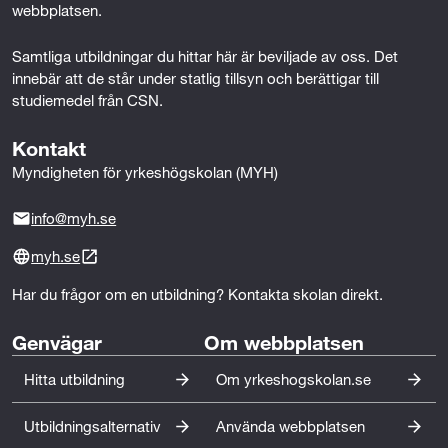
r
webbplatsen.
k
Samtliga utbildningar du hittar här är beviljade av oss. Det 
innebär att de står under statlig tillsyn och berättigar till 
n
studiemedel från CSN.
i
Kontakt
n
Myndigheten för yrkeshögskolan (MYH)
g
info@myh.se
myh.se
Har du frågor om en utbildning? Kontakta skolan direkt.
Genvägar
Om webbplatsen
Hitta utbildning
Om yrkeshogskolan.se
Utbildningsalternativ
Använda webbplatsen