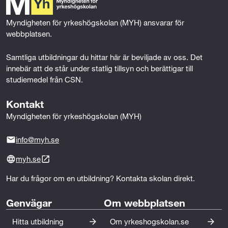
o
r
I
k
n
I den här kursen fördjupar du dig i avancerad React-
Myndigheten för yrkeshögskolan (MYH) ansvarar för 
utveckling och lär dig arbeta med komponentbaserad
webbplatsen.
arkitektur, dataflöden och integrationer i professionella
Samtliga utbildningar du hittar här är beviljade av oss. Det 
utvecklingsmiljöer. Fokus ligger på att utveckla,
innebär att de står under statlig tillsyn och berättigar till 
vidareutveckla och optimera befintliga
studiemedel från CSN.
webbapplikationer utifrån verkliga krav från arbetslivet.
Kontakt
Arbeta med tekniker som används i branschen:
Myndigheten för yrkeshögskolan (MYH)
Du utvecklar lösningar genom verklighetsnära projekt
med fokus på hur professionella utvecklingsteam
info@myh.se
arbetar. Under kursen arbetar du praktiskt med
moderna verktyg och tekniker, bland annat:
myh.se
Har du frågor om en utbildning? Kontakta skolan direkt.
• React
• TypeScript
Genvägar
Om webbplatsen
• Hooks
• Context API
Hitta utbildning
Om yrkeshogskolan.se