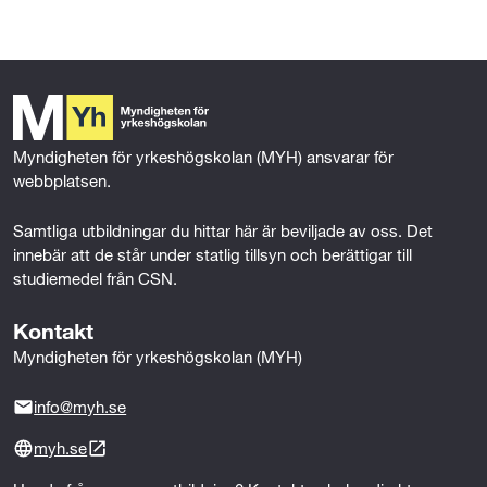
a
w
i
m
t
c
i
n
a
Mer om behörighet
a
e
t
k
i
b
t
e
l
r
o
e
d
o
r
I
b
k
n
Myndigheten för yrkeshögskolan (MYH) ansvarar för 
e
webbplatsen.
t
Samtliga utbildningar du hittar här är beviljade av oss. Det 
e
innebär att de står under statlig tillsyn och berättigar till 
studiemedel från CSN.
Kontakt
Myndigheten för yrkeshögskolan (MYH)
info@myh.se
myh.se