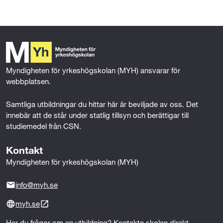
c
i
n
a
e
t
k
i
b
t
e
l
o
e
d
o
r
I
k
n
Myndigheten för yrkeshögskolan (MYH) ansvarar för 
webbplatsen.
Samtliga utbildningar du hittar här är beviljade av oss. Det 
innebär att de står under statlig tillsyn och berättigar till 
studiemedel från CSN.
Kontakt
Myndigheten för yrkeshögskolan (MYH)
info@myh.se
myh.se
Har du frågor om en utbildning? Kontakta skolan direkt.