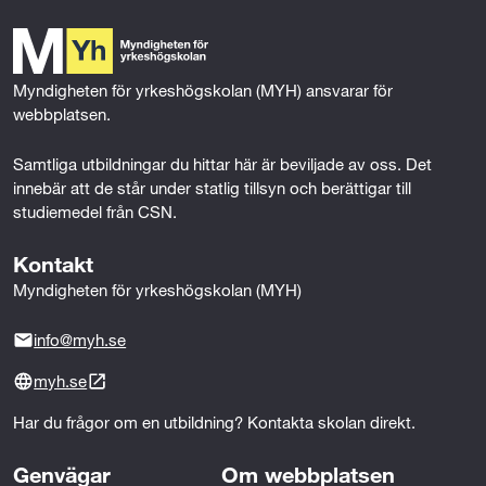
b
t
e
l
o
e
d
o
r
I
k
n
Myndigheten för yrkeshögskolan (MYH) ansvarar för 
webbplatsen.
Samtliga utbildningar du hittar här är beviljade av oss. Det 
innebär att de står under statlig tillsyn och berättigar till 
studiemedel från CSN.
Kontakt
Myndigheten för yrkeshögskolan (MYH)
info@myh.se
myh.se
Har du frågor om en utbildning? Kontakta skolan direkt.
Genvägar
Om webbplatsen