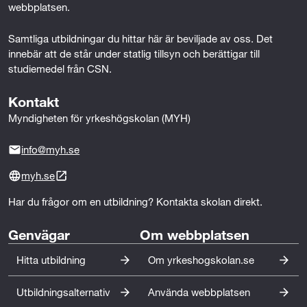
o
webbplatsen.
c
Samtliga utbildningar du hittar här är beviljade av oss. Det 
innebär att de står under statlig tillsyn och berättigar till 
h
studiemedel från CSN.
f
Kontakt
a
Myndigheten för yrkeshögskolan (MYH)
s
info@myh.se
t
myh.se
i
Har du frågor om en utbildning? Kontakta skolan direkt.
g
Genvägar
Om webbplatsen
h
Hitta utbildning
Om yrkeshogskolan.se
e
t
Utbildningsalternativ
Använda webbplatsen