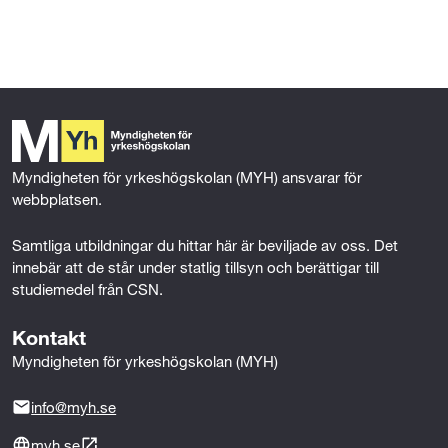
l
l
Myndigheten för yrkeshögskolan (MYH) ansvarar för 
webbplatsen.
Samtliga utbildningar du hittar här är beviljade av oss. Det 
innebär att de står under statlig tillsyn och berättigar till 
studiemedel från CSN.
Kontakt
Myndigheten för yrkeshögskolan (MYH)
info@myh.se
myh.se