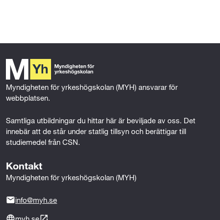
l
l
Myndigheten för yrkeshögskolan (MYH) ansvarar för 
webbplatsen.
Samtliga utbildningar du hittar här är beviljade av oss. Det 
innebär att de står under statlig tillsyn och berättigar till 
studiemedel från CSN.
Kontakt
Myndigheten för yrkeshögskolan (MYH)
info@myh.se
myh.se