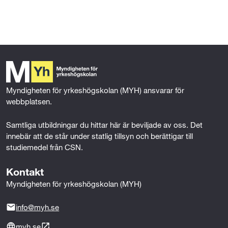
l
l
Myndigheten för yrkeshögskolan (MYH) ansvarar för 
webbplatsen.
Samtliga utbildningar du hittar här är beviljade av oss. Det 
innebär att de står under statlig tillsyn och berättigar till 
studiemedel från CSN.
Kontakt
Myndigheten för yrkeshögskolan (MYH)
info@myh.se
myh.se