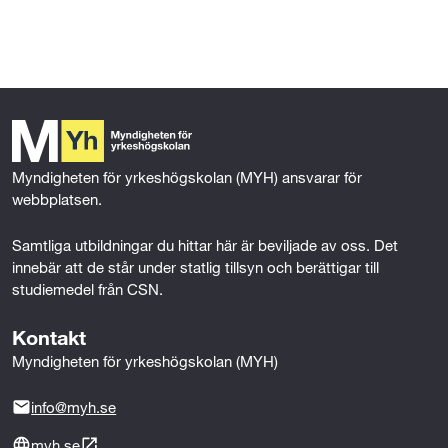
l
l
Myndigheten för yrkeshögskolan (MYH) ansvarar för 
webbplatsen.
Samtliga utbildningar du hittar här är beviljade av oss. Det 
innebär att de står under statlig tillsyn och berättigar till 
studiemedel från CSN.
Kontakt
Myndigheten för yrkeshögskolan (MYH)
info@myh.se
myh.se