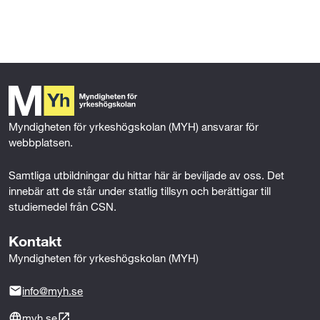
l
l
Myndigheten för yrkeshögskolan (MYH) ansvarar för 
webbplatsen.
Samtliga utbildningar du hittar här är beviljade av oss. Det 
innebär att de står under statlig tillsyn och berättigar till 
studiemedel från CSN.
Kontakt
Myndigheten för yrkeshögskolan (MYH)
info@myh.se
myh.se