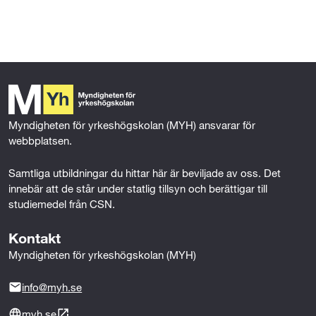
l
l
Myndigheten för yrkeshögskolan (MYH) ansvarar för 
webbplatsen.
Samtliga utbildningar du hittar här är beviljade av oss. Det 
innebär att de står under statlig tillsyn och berättigar till 
studiemedel från CSN.
Kontakt
Myndigheten för yrkeshögskolan (MYH)
info@myh.se
myh.se