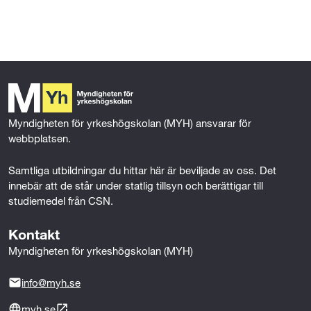
l
l
Myndigheten för yrkeshögskolan (MYH) ansvarar för 
webbplatsen.
Samtliga utbildningar du hittar här är beviljade av oss. Det 
innebär att de står under statlig tillsyn och berättigar till 
studiemedel från CSN.
Kontakt
Myndigheten för yrkeshögskolan (MYH)
info@myh.se
myh.se