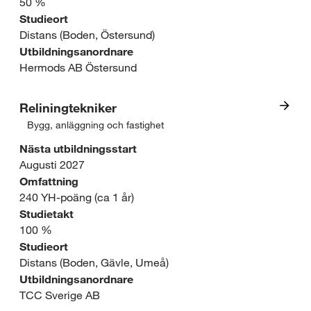
s
t
50 %
Studieort
e
u
Distans (Boden, Östersund)
o
Utbildningsanordnare
r
Hermods AB Östersund
m
,
r
m
Reliningtekniker
Bygg, anläggning och fastighet
å
I
e
Nästa utbildningsstart
d
n
d
Augusti 2027
Omfattning
e
t
i
240 YH-poäng (ca 1 år)
:
r
a
Studietakt
100 %
H
e
o
Studieort
ä
Distans (Boden, Gävle, Umeå)
s
c
Utbildningsanordnare
l
s
h
TCC Sverige AB