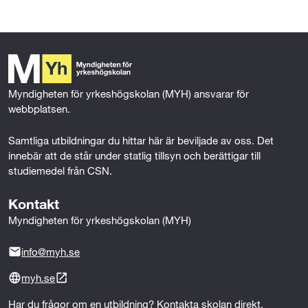
r
r
,
å
d
a
d
s
n
e
a
l
Myndigheten för yrkeshögskolan (MYH) ansvarar för 
:
webbplatsen.
m
ä
E
t
Samtliga utbildningar du hittar här är beviljade av oss. Det 
g
innebär att de står under statlig tillsyn och berättigar till 
k
s
g
studiemedel från CSN.
o
o
n
Kontakt
n
c
Myndigheten för yrkeshögskolan (MYH)
i
o
i
n
info@myh.se
m
a
g
myh.se
i
l
o
Har du frågor om en utbildning? Kontakta skolan direkt.