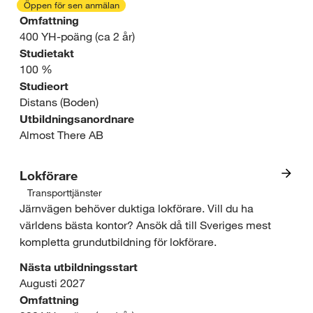
Öppen för sen anmälan
Omfattning
s
400 YH-poäng (ca 2 år)
s
Studietakt
100 %
e
Studieort
o
Distans (Boden)
Utbildningsanordnare
m
Almost There AB
r
Lokförare
å
Transporttjänster
I
d
Järnvägen behöver duktiga lokförare. Vill du ha
världens bästa kontor? Ansök då till Sveriges mest
n
e
kompletta grundutbildning för lokförare.
t
:
Nästa utbildningsstart
r
Augusti 2027
K
Omfattning
e