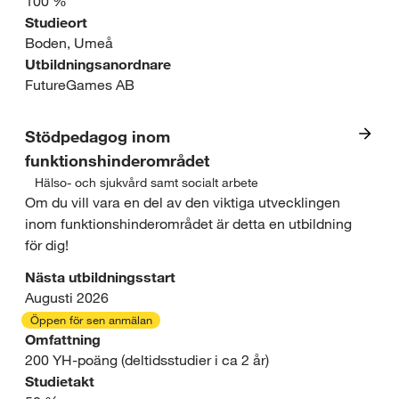
s
100 %
s
Studieort
a
e
t
Boden, Umeå
/
o
Utbildningsanordnare
e
FutureGames AB
I
m
r
T
r
Stödpedagog inom
funktionshinderområdet
å
Hälso- och sjukvård samt socialt arbete
I
d
Om du vill vara en del av den viktiga utvecklingen
inom funktionshinderområdet är detta en utbildning
n
e
för dig!
t
:
Nästa utbildningsstart
r
Augusti 2026
K
Öppen för sen anmälan
e
u
Omfattning
200 YH-poäng (deltidsstudier i ca 2 år)
s
l
Studietakt