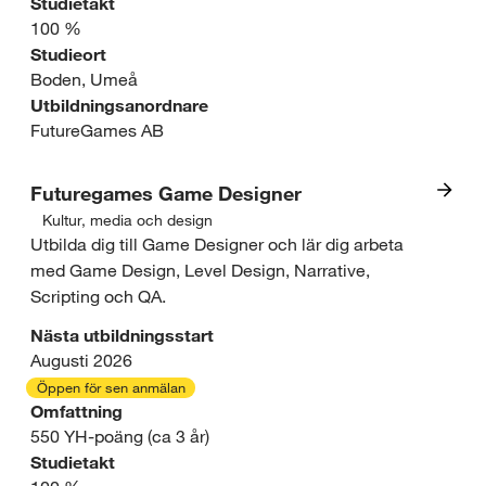
r
Studietakt
c
s
100 %
a
h
Studieort
e
Boden, Umeå
n
d
o
Utbildningsanordnare
s
FutureGames AB
e
m
p
s
r
Futuregames Game Designer
o
i
Kultur, media och design
å
I
Utbilda dig till Game Designer och lär dig arbeta
r
g
d
med Game Design, Level Design, Narrative,
n
t
Scripting och QA.
n
e
t
t
Nästa utbildningsstart
:
r
Augusti 2026
j
Öppen för sen anmälan
D
e
ä
Omfattning
a
550 YH-poäng (ca 3 år)
s
n
Studietakt
t