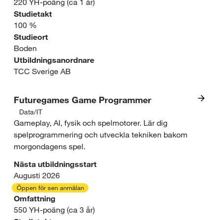
u
220 YH-poäng (ca 1 år)
Studietakt
s
l
100 %
s
Studieort
t
Boden
e
u
Utbildningsanordnare
o
TCC Sverige AB
r
m
,
Futuregames Game Programmer
r
m
Data/IT
I
Gameplay, AI, fysik och spelmotorer. Lär dig
å
e
spelprogrammering och utveckla tekniken bakom
n
d
morgondagens spel.
d
t
e
Nästa utbildningsstart
i
r
Augusti 2026
:
a
Öppen för sen anmälan
e
Omfattning
T
o
550 YH-poäng (ca 3 år)
s