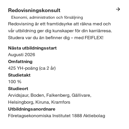
s
e
d
Redovisningskonsult
o
o
e
Ekonomi, administration och försäljning
I
-
Redovisning är ett framtidsyrke att räkna med och
m
s
vår utbildning ger dig kunskaper för din karriärresa.
n
o
r
i
Studera var du än befinner dig – med FEIFLEX!
t
c
å
g
Nästa utbildningsstart
r
Augusti 2026
h
d
n
Omfattning
e
s
425 YH-poäng (ca 2 år)
e
Studietakt
s
j
:
100 %
s
Studieort
u
B
Arvidsjaur, Boden, Falkenberg, Gällivare,
e
k
y
Helsingborg, Kiruna, Kramfors
o
Utbildningsanordnare
v
g
Företagsekonomiska Institutet 1888 Aktiebolag
m
å
g