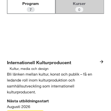
l
beskrivs med andra termer.
a
Program
Kurser
l
f
7
0
ä
l
t
Filter
e
t
7 program hittades för
"Boden"
Internationell Kulturproducent
Kultur, media och design
I
Bli länken mellan kultur, konst och publik – få en
ledande roll inom kulturproduktion och
n
samhällsutveckling som internationell
t
kulturproducent.
r
Nästa utbildningsstart
Augusti 2026
e